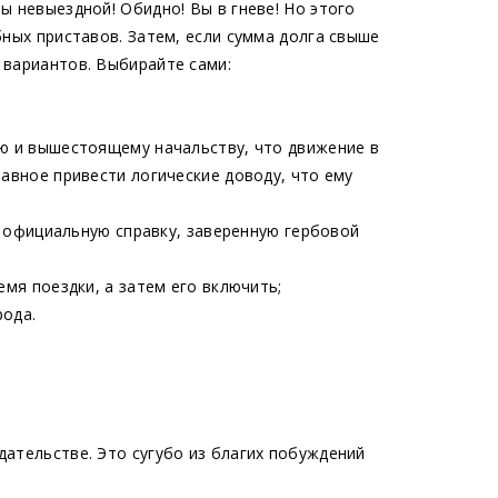
ы невыездной! Обидно! Вы в гневе! Но этого
бных приставов. Затем, если сумма долга свыше
 вариантов. Выбирайте сами:
елю и вышестоящему начальству, что движение в
лавное привести логические доводу, что ему
ют официальную справку, заверенную гербовой
емя поездки, а затем его включить;
рода.
дательстве. Это сугубо из благих побуждений