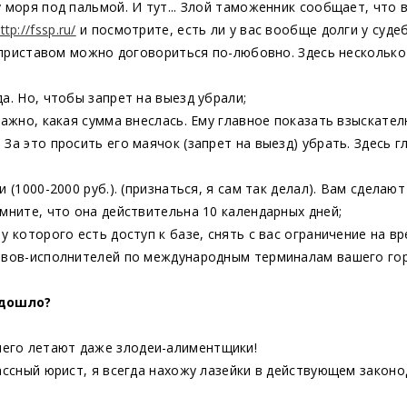
 моря под пальмой. И тут... Злой таможенник сообщает, что в
ttp://fssp.ru/
и посмотрите, есть ли у вас вообще долги у суде
 с приставом можно договориться по-любовно. Здесь несколько
а. Но, чтобы запрет на выезд убрали;
 важно, какая сумма внеслась. Ему главное показать взыскат
За это просить его маячок (запрет на выезд) убрать. Здесь г
и (1000-2000 руб.). (признаться, я сам так делал). Вам сдела
мните, что она действительна 10 календарных дней;
у которого есть доступ к базе, снять с вас ограничение на вр
тавов-исполнителей по международным терминалам вашего го
одошло?
его летают даже злодеи-алиментщики!
лассный юрист, я всегда нахожу лазейки в действующем законо